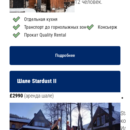
12 человек.
Отдельная кухня
Транспорт до горнолыжных зон
Консьерж
Прокат Quality Rental
Подробнее
Шале Stardust II
£2990
(аренда шале)
5
Sta
кон
Иде