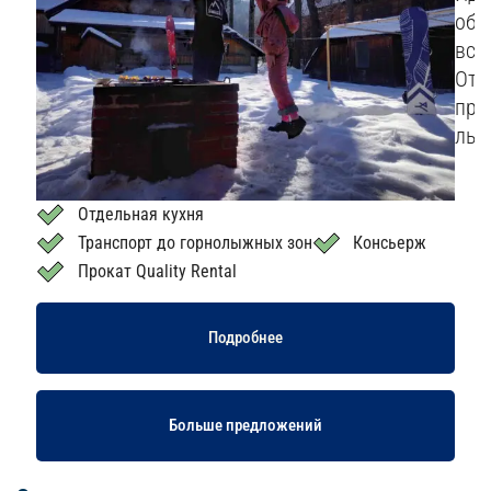
оба
вст
Отд
пре
лыж
Отдельная кухня
Транспорт до горнолыжных зон
Консьерж
Прокат Quality Rental
Подробнее
Больше предложений