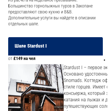
Большинство горнолыжных туров в Закопане
предоставляют свою кухню и В&В.
Дополнительные услуги вы найдете в описании
отдельных шале.
Шале Stardust I
от
£149 на чел
4
Stardust I – первое эк
Основано удостоенным
Snomads. Коттедж офо
стиле горцев. Имеет о
консьержа, который з
катания на лыжах и др
путешествующих соло 