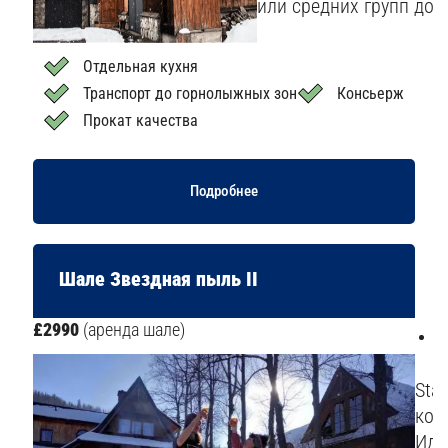
или средних групп до 
Отдельная кухня
Транспорт до горнолыжных зон
Консьерж
Прокат качества
Подробнее
Шале Звездная пыль II
£2990
(аренда шале)
5
Star
кон
Иде