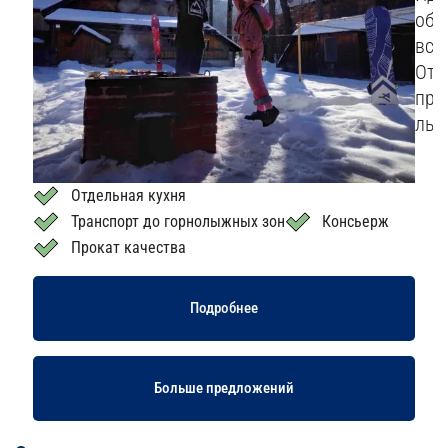
оба
вст
Отд
пре
лыж
Отдельная кухня
Транспорт до горнолыжных зон
Консьерж
Прокат качества
Подробнее
Больше предложений