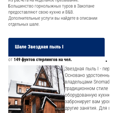
Большинство горнолыжных туров в Закопане
предоставляют свою кухню и В&В.
Дополнительные услуги вы найдете в описании
отдельных шале.
Шале Звездная пыль I
от
149 фунтов стерлингов на чел.
4
Звездная пыль I - пер
Основано удостоенны
владельцами Snomads.
традиционном стиле г
оборудованную кухню 
забронирует вам уроки
другие занятия. Для 