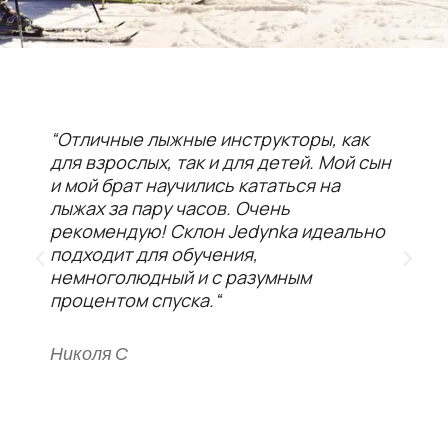
“Отличные лыжные инструкторы, как
М
для взрослых, так и для детей. Мой сын
в
и мой брат научились кататься на
т
лыжах за пару часов. Очень
г
рекомендую! Склон Jedynka идеально
Х
подходит для обучения,
б
немноголюдный и с разумным
о
процентом спуска.“
г
Николя С