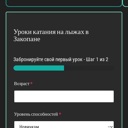
Уроки катания на лыжах в
Закопане
Забронируйте свой первый урок
-
Шаг
1
из 2
N
*
Возраст
*
o
В
t
о
e
з
s
р
A
а
d
с
Уровень способностей
*
d
т
r
e