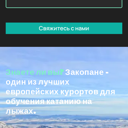
Свяжитесь с нами
Знаете ли вы?
Закопане -
один из лучших
европейских курортов для
обучения катанию на
лыжах.