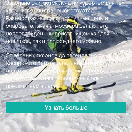
Закопане считается лучшим курортом для тех,
кто учится или совершенствуется.
Разнообразие трасс, доступные цены и
очаровательная атмосфера делают его
непревзойденным пристанищем как для
новичков, так и для среднего уровня.
От зеленых склонов до легендарного
Каспрового Верха - здесь найдется
подходящий вызов для любого уровня
мастерства. А наш проверенный опыт
поможет вам во всем.
Узнать больше