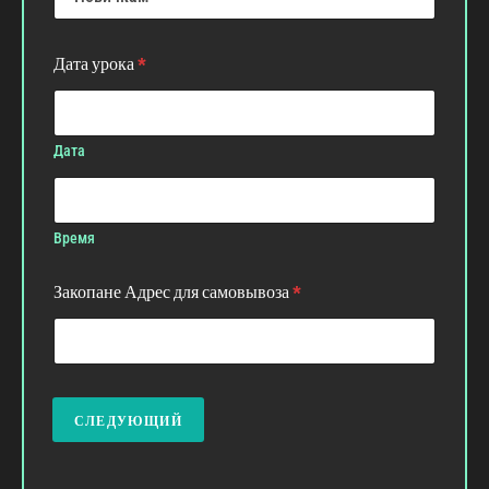
s
s
l
Дата урока
*
e
v
e
l
Дата
Время
Закопане Адрес для самовывоза
*
СЛЕДУЮЩИЙ