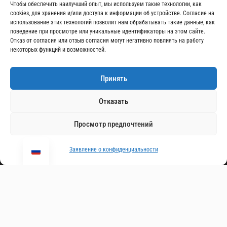
Чтобы обеспечить наилучший опыт, мы используем такие технологии, как
cookies, для хранения и/или доступа к информации об устройстве. Согласие на
Узнайте первыми о горнолыжных
использование этих технологий позволит нам обрабатывать такие данные, как
предложениях, новых пакетах услуг и
поведение при просмотре или уникальные идентификаторы на этом сайте.
Отказ от согласия или отзыв согласия могут негативно повлиять на работу
уникальных и оригинальных
некоторых функций и возможностей.
приключениях. Сэкономьте большую
сумму и получите приоритетный доступ ко
Принять
всем нашим продуктам.
Отказать
Просмотр предпочтений
Заявление о конфиденциальности
Регистрация