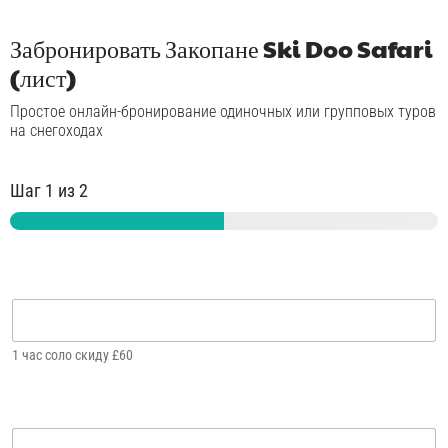
Забронировать Закопане Ski Doo Safari
(лист)
Простое онлайн-бронирование одиночных или групповых туров
на снегоходах
Шаг
1
из 2
Одиночный скиду
1 час соло скиду £60
Двое взрослых на одном Skidoo