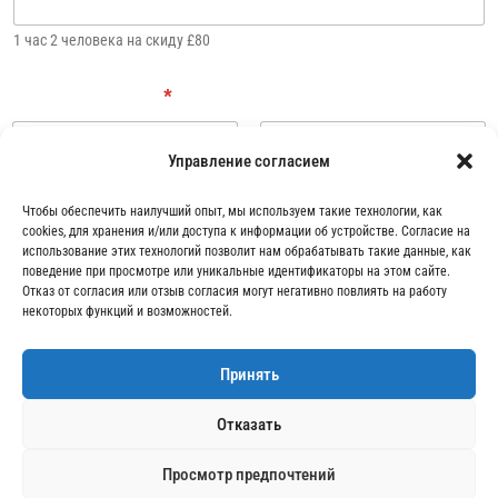
1 час 2 человека на скиду £80
N
Дата бронирования
*
a
m
e
R
Управление согласием
e
Дата
Время
s
Чтобы обеспечить наилучший опыт, мы используем такие технологии, как
e
cookies, для хранения и/или доступа к информации об устройстве. Согласие на
Закопане Адрес для самовывоза
*
r
использование этих технологий позволит нам обрабатывать такие данные, как
v
поведение при просмотре или уникальные идентификаторы на этом сайте.
a
Отказ от согласия или отзыв согласия могут негативно повлиять на работу
t
некоторых функций и возможностей.
i
o
Итого в фунтах стерлингов
n
Принять
E
m
Отказать
a
i
Просмотр предпочтений
l
СЛЕДУЮЩИЙ